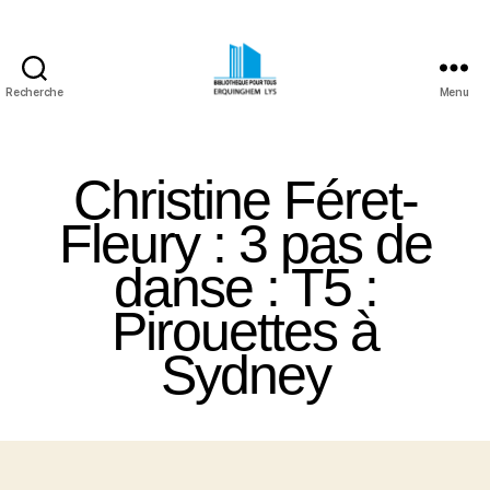
Recherche
Menu
Bibliothèque
Pour
Tous
Christine Féret-
Erquinghem
Lys
Fleury : 3 pas de
danse : T5 :
Pirouettes à
Sydney