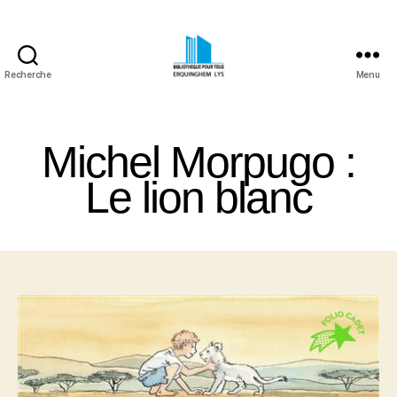
Recherche
Menu
Bibliothèque
Pour
Tous
Michel Morpugo :
Erquinghem
Lys
Le lion blanc