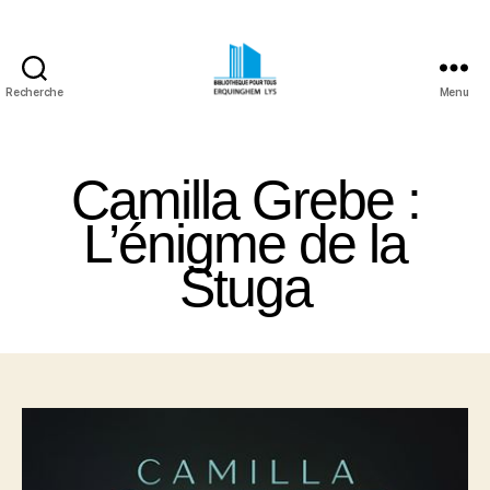
Recherche
Menu
Bibliothèque
Pour
Tous
Camilla Grebe :
Erquinghem
Lys
L’énigme de la
Stuga