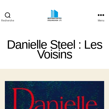
Recherche
Menu
Bibliothèque
Pour
Tous
Danielle Steel : Les
Erquinghem
Lys
Voisins