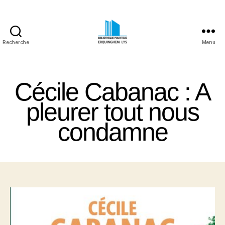
Recherche
Menu
Bibliothèque
Pour
Tous
Cécile Cabanac : A
Erquinghem
Lys
pleurer tout nous
condamne