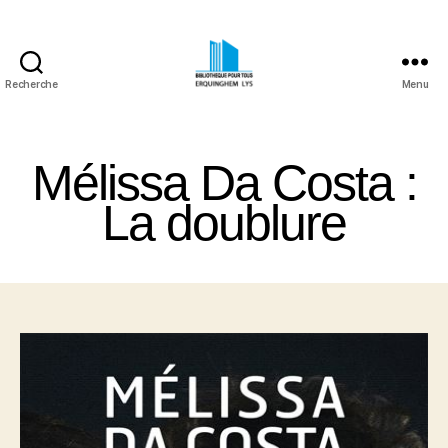
Recherche
Menu
Bibliothèque
Pour
Tous
Mélissa Da Costa :
Erquinghem
Lys
La doublure