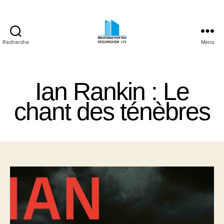
Recherche
Menu
Bibliothèque
Pour
Tous
Ian Rankin : Le
Erquinghem
Lys
chant des ténèbres