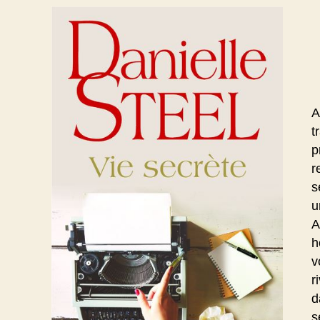
A
t
p
r
s
u
A
h
v
r
d
s