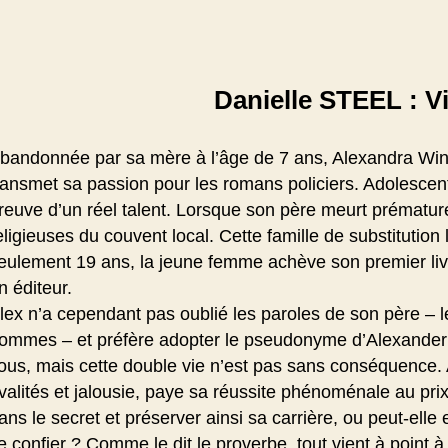
Danielle STEEL : Vi
bandonnée par sa mère à l’âge de 7 ans, Alexandra Winsl
ransmet sa passion pour les romans policiers. Adolescente,
reuve d’un réel talent. Lorsque son père meurt prématuré
eligieuses du couvent local. Cette famille de substitution
eulement 19 ans, la jeune femme achève son premier liv
n éditeur.
lex n’a cependant pas oublié les paroles de son père – le
ommes – et préfère adopter le pseudonyme d’Alexander 
ous, mais cette double vie n’est pas sans conséquence. Al
ivalités et jalousie, paye sa réussite phénoménale au prix f
ans le secret et préserver ainsi sa carrière, ou peut-elle
e confier ? Comme le dit le proverbe, tout vient à point à