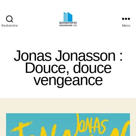
Recherche
Menu
Bibliothèque
Pour
Tous
Jonas Jonasson :
Erquinghem
Lys
Douce, douce
vengeance