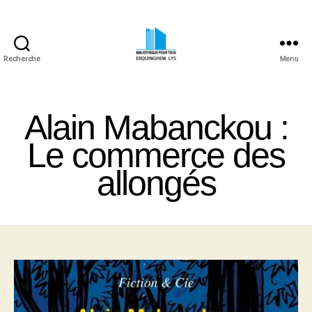
Recherche
Menu
Bibliothèque
Pour
Tous
Alain Mabanckou :
Erquinghem
Lys
Le commerce des
allongés