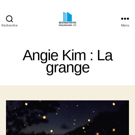
Recherche
Menu
Bibliothèque
Pour
Tous
Angie Kim : La
Erquinghem
Lys
grange