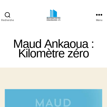
Recherche
Menu
Bibliothèque
Pour
Tous
Maud Ankaoua :
Erquinghem
Lys
Kilomètre zéro