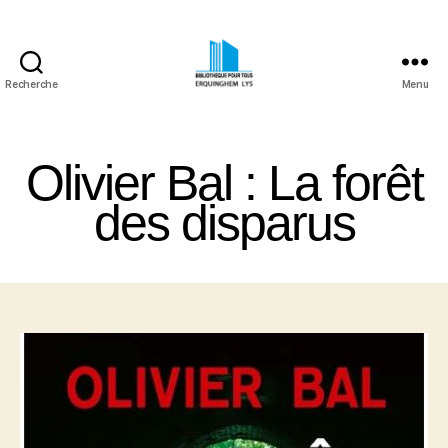
Recherche
Menu
Bibliothèque
Pour
Tous
Olivier Bal : La forêt
Erquinghem
Lys
des disparus