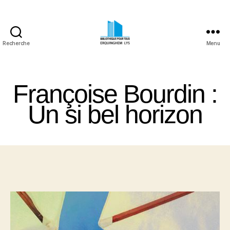
Recherche
Menu
Bibliothèque
Pour
Tous
Françoise Bourdin :
Erquinghem
Lys
Un si bel horizon