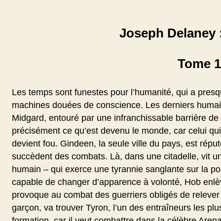
Joseph Delaney 
Tome 1
Les temps sont funestes pour l’humanité, qui a presq
machines douées de conscience. Les derniers humain
Midgard, entouré par une infranchissable barrière de 
précisément ce qu’est devenu le monde, car celui qui o
devient fou. Gindeen, la seule ville du pays, est répu
succèdent des combats. Là, dans une citadelle, vit une
humain – qui exerce une tyrannie sanglante sur la pop
capable de changer d’apparence à volonté, Hob enlè
provoque au combat des guerriers obligés de relever l
garçon, va trouver Tyron, l’un des entraîneurs les plu
formation, car il veut combattre dans la célèbre Aren