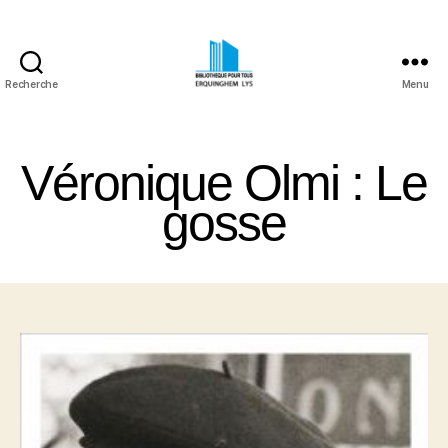
Recherche
Menu
Bibliothèque
Pour
Tous
Véronique Olmi : Le
Erquinghem
Lys
gosse