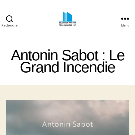
Recherche
Menu
Bibliothèque
Pour
Tous
Antonin Sabot : Le
Erquinghem
Lys
Grand Incendie