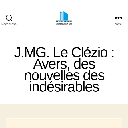
Recherche
Menu
Bibliothèque
Pour
Tous
J.MG. Le Clézio :
Erquinghem
Lys
Avers, des
nouvelles des
indésirables