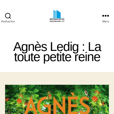
Recherche
Menu
Bibliothèque
Pour
Tous
Agnès Ledig : La
Erquinghem
Lys
toute petite reine