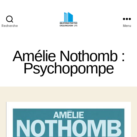
Recherche
Menu
Bibliothèque
Pour
Tous
Amélie Nothomb :
Erquinghem
Lys
Psychopompe