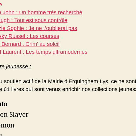
e
é John : Un homme très recherché
ugh : Tout est sous contrôle
e Sophie : Je ne t’oublierai pas
ky Russel : Les courses
Bernard : Crim’ au soleil
t Laurent : Les temps ultramodernes
ure jeunesse :
 soutien actif de la Mairie d’Erquinghem-Lys, ce ne son
 61 livres qui sont venus enrichir nos collections jeunes
uto
on Slayer
emon