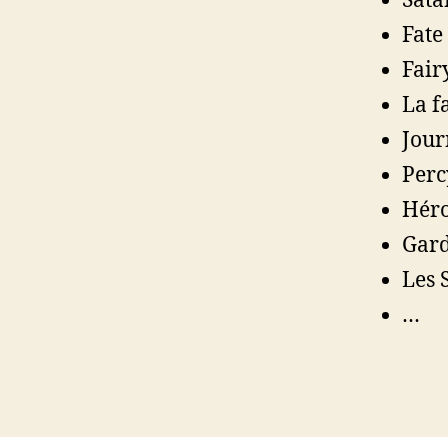
Sata
Fate
Fair
La fa
Jour
Perc
Héro
Gard
Les 
…