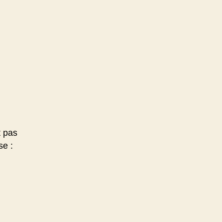
t pas
se :