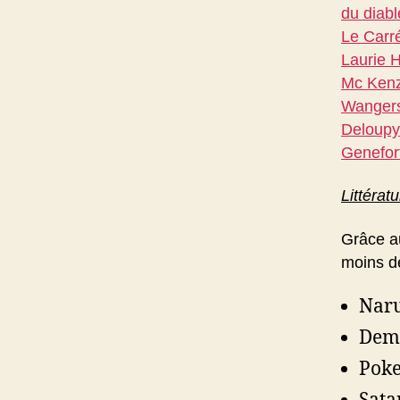
du diabl
Le Carr
Laurie H
Mc Kenzi
Wangers
Deloupy 
Genefor
Littérat
Grâce au
moins de
Nar
Dem
Pok