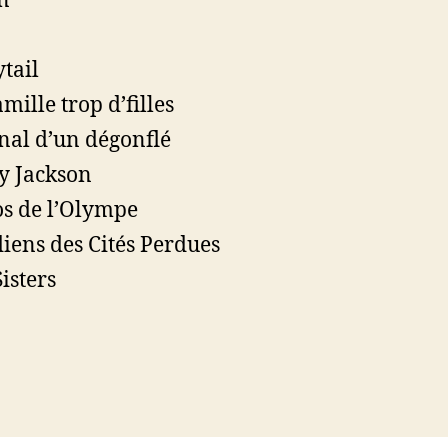
n
ytail
mille trop d’filles
nal d’un dégonflé
y Jackson
s de l’Olympe
iens des Cités Perdues
Sisters