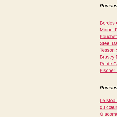
Romans 
Bordes G
Minoui D
Fouchet 
Steel Da
Tesson S
Brasey 
Ponte Ca
Fischer 
Romans s
Le Moal 
du cœu
Giacomet