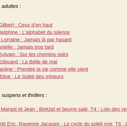
adultes :
ilbert : Ceux d’en haut
elphine : L’alphabet du silence
Lorraine : Jamais là par hasard
nielle : Jamais trop tard
ylvain : Sur les chemins noirs
Edouard : La Belle de mai
rène : Prendre la vie comme elle vient
Elise : Le Soleil des mineurs
uspens et thrillers :
Margot et Jean : Bretzel et beurre salé, T4 : Loin des ye
r
ti Eric, Ravenne Jacques : Le cycle du soleil noir, T6 : 