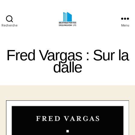
Recherche
Menu
Bibliothèque
Pour
Tous
Fred Vargas : Sur la
Erquinghem
Lys
dalle